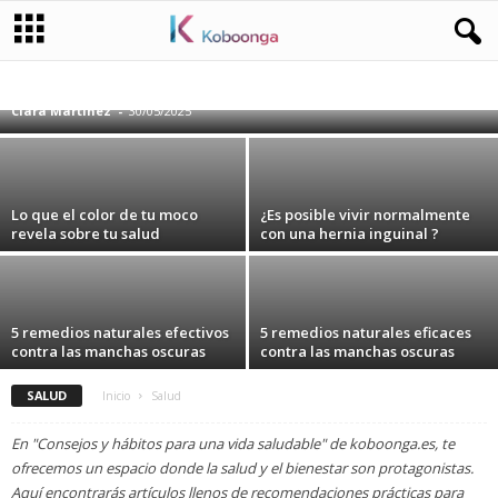
Razones detrás del aumento de peso en el
estómago y vientre
ACTUALITÉS
ANIMALES
BELLEZA
CURIOSIDADES
HOGAR
JARDINERÍA Y CUIDADO DE PLANTAS
MEDIO AMBIENTE/NATURALEZA
Clara Martínez
-
30/05/2025
NATURALEZA
NOTICIAS
NUTRICIÓN SALUDABLE
PERSONAS
PSICOLOGÍA
RECETAS Y CONSEJOS DE COCINA
SALUD
SALUD Y BIENESTAR
TECNOLOGÍA
TENDENCIAS DE MODA
VIAJES Y AVENTURAS
Lo que el color de tu moco
¿Es posible vivir normalmente
revela sobre tu salud
con una hernia inguinal ?
5 remedios naturales efectivos
5 remedios naturales eficaces
contra las manchas oscuras
contra las manchas oscuras
SALUD
Inicio
Salud
En "Consejos y hábitos para una vida saludable" de koboonga.es, te
ofrecemos un espacio donde la salud y el bienestar son protagonistas.
Aquí encontrarás artículos llenos de recomendaciones prácticas para