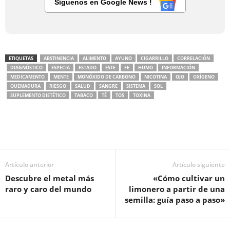
Síguenos en Google News !
ETIQUETAS
ABSTINENCIA
ALIMENTO
AYUNO
CIGARRILLO
CORRELACIÓN
DIAGNÓSTICO
ESPECIA
ESTADO
ESTE
FE
HUMO
INFORMACIÓN
MEDICAMENTO
MENTE
MONÓXIDO DE CARBONO
NICOTINA
OJO
OXÍGENO
QUEMADURA
RIESGO
SALUD
SANGRE
SISTEMA
SOL
SUPLEMENTO DIETÉTICO
TABACO
TÉ
TOS
TOXINA
Artículo anterior
Artículo siguiente
Descubre el metal más
«Cómo cultivar un
raro y caro del mundo
limonero a partir de una
semilla: guía paso a paso»