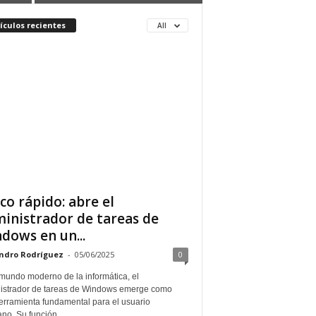
ículos recientes
All
co rápido: abre el
inistrador de tareas de
dows en un...
ndro Rodríguez
-
05/06/2025
0
 mundo moderno de la informática, el
istrador de tareas de Windows emerge como
erramienta fundamental para el usuario
ano. Su función...