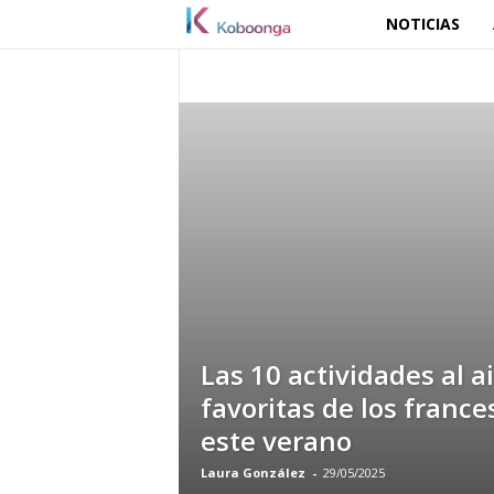
NOTICIAS
K
o
ACTUALITÉS
ANIMALES
BELLEZA
JARDINERÍA Y CUIDADO DE PLANTAS
MED
NUTRICIÓN SALUDABLE
b
PERSONAS
SALUD Y BIENESTAR
TECNOLOGÍA
T
o
o
n
g
a
Las 10 actividades al ai
favoritas de los france
este verano
Laura González
-
29/05/2025