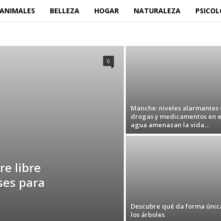
ANIMALES
BELLEZA
HOGAR
NATURALEZA
PSICOL
CURIOSIDADES
HOGAR
IO AMBIENTE/NATURALEZA
NATURALEZA
NOTICIAS
PSICOLOGÍA
RECETAS Y CONSEJOS DE COCINA
SALUD
0
ENDENCIAS DE MODA
VIAJES Y AVENTURAS
Manche: niveles alarmantes
drogas y medicamentos en e
agua amenazan la vida...
re libre
ses para
Descubre qué da forma únic
los árboles