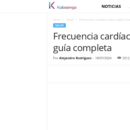
NOTICIAS
K
o
Inicio
Salud
Frecuencia cardíaca ideal según tu 
SALUD
b
Frecuencia cardíac
guía completa
o
o
Por
Alejandro Rodríguez
-
18/07/2024
3212
n
g
a