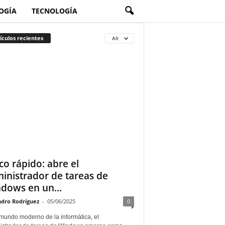
OGÍA
TECNOLOGÍA
ículos recientes
All
co rápido: abre el
inistrador de tareas de
dows en un...
ndro Rodríguez
-
05/06/2025
0
 mundo moderno de la informática, el