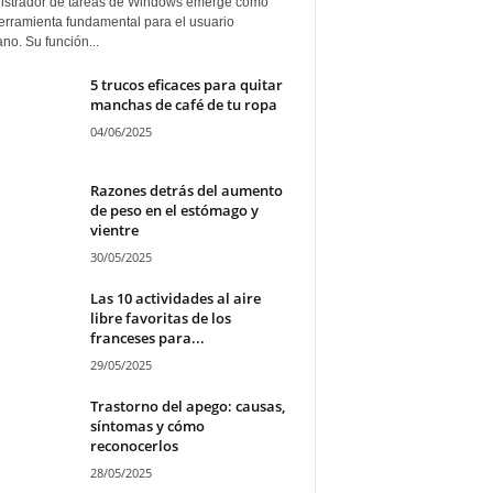
istrador de tareas de Windows emerge como
erramienta fundamental para el usuario
ano. Su función...
5 trucos eficaces para quitar
manchas de café de tu ropa
04/06/2025
Razones detrás del aumento
de peso en el estómago y
vientre
30/05/2025
Las 10 actividades al aire
libre favoritas de los
franceses para...
29/05/2025
Trastorno del apego: causas,
síntomas y cómo
reconocerlos
28/05/2025