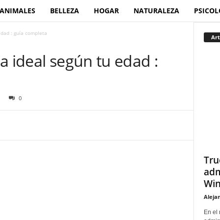
ANIMALES
BELLEZA
HOGAR
NATURALEZA
PSICOL
edad : guía completa
Art
a ideal según tu edad :
0
Tru
adm
Win
Aleja
En el