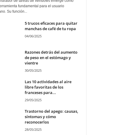
istrador de tareas de Windows emerge como
erramienta fundamental para el usuario
ano. Su función...
5 trucos eficaces para quitar
manchas de café de tu ropa
04/06/2025
Razones detrás del aumento
de peso en el estómago y
vientre
30/05/2025
Las 10 actividades al aire
libre favoritas de los
franceses para...
29/05/2025
Trastorno del apego: causas,
síntomas y cómo
reconocerlos
28/05/2025