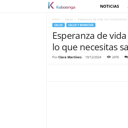
NOTICIAS
K
o
Inicio
Salud
Esperanza de vida con insuficiencia 
SALUD
SALUD Y BIENESTAR
b
Esperanza de vida 
lo que necesitas s
o
o
Por
Clara Martínez
-
19/12/2024
2476
n
g
a