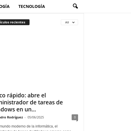
OGÍA
TECNOLOGÍA
ículos recientes
All
co rápido: abre el
inistrador de tareas de
dows en un...
ndro Rodríguez
-
05/06/2025
0
 mundo moderno de la informática, el