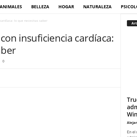
ANIMALES
BELLEZA
HOGAR
NATURALEZA
PSICOL
cardíaca: lo que necesitas saber
Art
con insuficiencia cardíaca:
aber
0
Tru
adm
Win
Aleja
En el