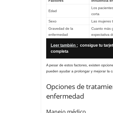
Factores
Influencia e
Los paciente
Edad
corta
Sexo
Las mujeres t
Gravedad de la
Cuanto más gr
enfermedad
expectativa d
Leer también :
consigue tu tarje
completa
A pesar de estos factores, existen opcion
pueden ayudar a prolongar y mejorar la ca
Opciones de tratamien
enfermedad
Manejo médico