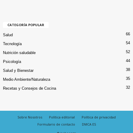
CATEGORÍA POPULAR
66
Salud
54
Tecnología
52
Nutrición saludable
44
Psicología
38
Salud y Bienestar
35
Medio Ambiente/Naturaleza
32
Recetas y Consejos de Cocina
Sobre Nosotros
Política editorial
Política de privacidad
Formulario de contacto
DMCA ES