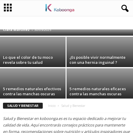
Razones detrás del aumento de peso en el
estómago y vientre
ACTUALITÉS
ANIMALES
BELLEZA
CURIOSIDADES
HOGAR
JARDINERÍA Y CUIDADO DE PLANTAS
MEDIO AMBIENTE/NATURALEZA
Clara Martínez
-
30/05/2025
NATURALEZA
NOTICIAS
NUTRICIÓN SALUDABLE
PERSONAS
PSICOLOGÍA
RECETAS Y CONSEJOS DE COCINA
SALUD
SALUD Y BIENESTAR
TECNOLOGÍA
TENDENCIAS DE MODA
VIAJES Y AVENTURAS
Lo que el color de tu moco
¿Es posible vivir normalmente
revela sobre tu salud
con una hernia inguinal ?
5 remedios naturales efectivos
5 remedios naturales eficaces
contra las manchas oscuras
contra las manchas oscuras
SALUD Y BIENESTAR
Inicio
Salud y Bienestar
Salud y Bienestar en koboonga.es es tu espacio dedicado a mejorar tu
calidad de vida. Aquí encontrarás consejos prácticos para mantenerte
en forma, recomendaciones sobre nutrición y artículos inspiradores que