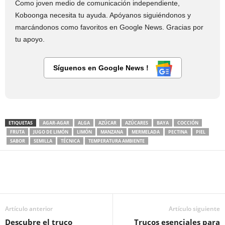
Como joven medio de comunicación independiente,
Koboonga necesita tu ayuda. Apóyanos siguiéndonos y
marcándonos como favoritos en Google News. Gracias por
tu apoyo.
Síguenos en Google News !
ETIQUETAS
AGAR-AGAR
ALGA
AZÚCAR
AZÚCARES
BAYA
COCCIÓN
FRUTA
JUGO DE LIMÓN
LIMÓN
MANZANA
MERMELADA
PECTINA
PIEL
SABOR
SEMILLA
TÉCNICA
TEMPERATURA AMBIENTE
Artículo anterior
Artículo siguiente
Descubre el truco
Trucos esenciales para