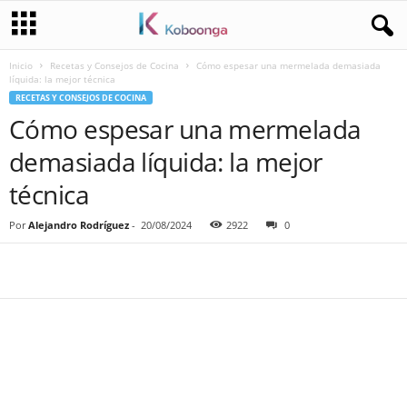
Inicio
Recetas y Consejos de Cocina
Cómo espesar una mermelada demasiada
líquida: la mejor técnica
RECETAS Y CONSEJOS DE COCINA
Cómo espesar una mermelada
demasiada líquida: la mejor
técnica
Por
Alejandro Rodríguez
-
20/08/2024
2922
0