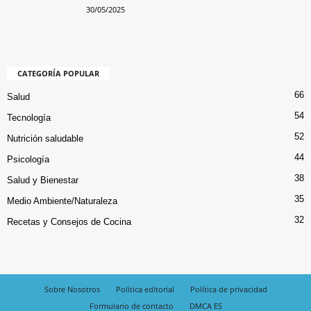
30/05/2025
CATEGORÍA POPULAR
66
Salud
54
Tecnología
52
Nutrición saludable
44
Psicología
38
Salud y Bienestar
35
Medio Ambiente/Naturaleza
32
Recetas y Consejos de Cocina
Sobre Nosotros
Política editorial
Política de privacidad
Formulario de contacto
DMCA ES