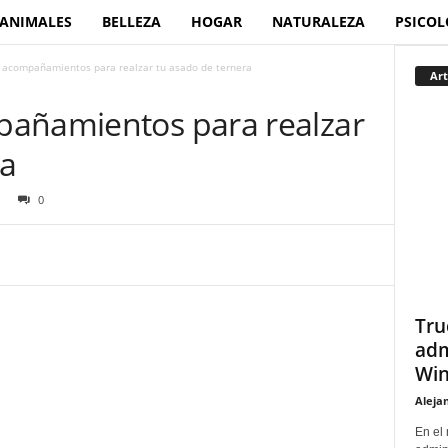
ANIMALES
BELLEZA
HOGAR
NATURALEZA
PSICOL
 acompañamientos para realzar tu asado de ternera
Art
pañamientos para realzar
ra
0
Tru
adm
Win
Aleja
En el