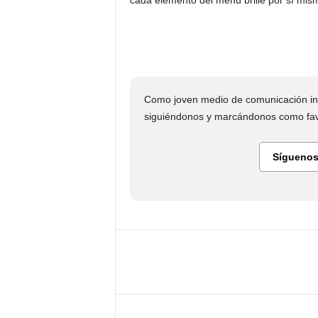
cada elemento del menú brille por sí mis
Como joven medio de comunicación in
siguiéndonos y marcándonos como favo
Síguenos