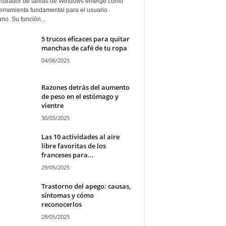
istrador de tareas de Windows emerge como
erramienta fundamental para el usuario
ano. Su función...
5 trucos eficaces para quitar
manchas de café de tu ropa
04/06/2025
Razones detrás del aumento
de peso en el estómago y
vientre
30/05/2025
Las 10 actividades al aire
libre favoritas de los
franceses para...
29/05/2025
Trastorno del apego: causas,
síntomas y cómo
reconocerlos
28/05/2025