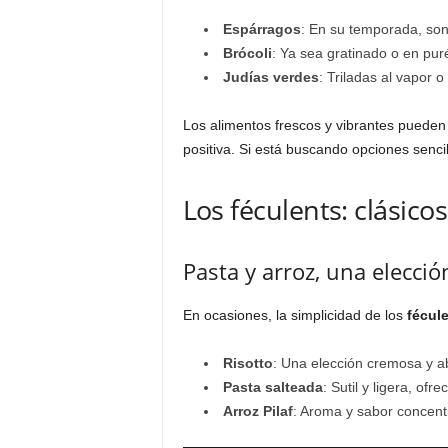
Espárragos
: En su temporada, son 
Brócoli
: Ya sea gratinado o en pur
Judías verdes
: Triladas al vapor 
Los alimentos frescos y vibrantes pueden
positiva. Si está buscando opciones senci
Los féculents: clásico
Pasta y arroz, una elecci
En ocasiones, la simplicidad de los
fécul
Risotto
: Una elección cremosa y ab
Pasta salteada
: Sutil y ligera, of
Arroz Pilaf
: Aroma y sabor concentr