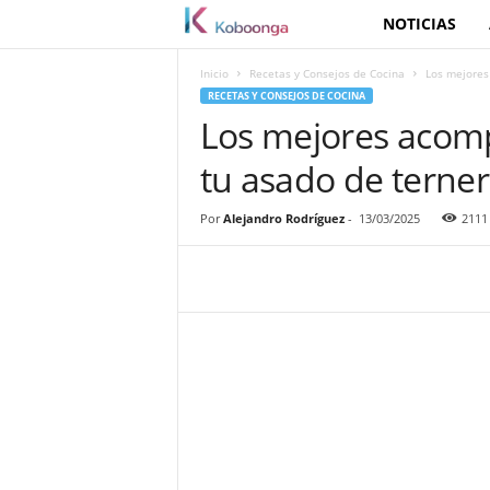
NOTICIAS
K
o
Inicio
Recetas y Consejos de Cocina
Los mejores
RECETAS Y CONSEJOS DE COCINA
b
Los mejores acom
tu asado de terne
o
o
Por
Alejandro Rodríguez
-
13/03/2025
2111
n
g
a