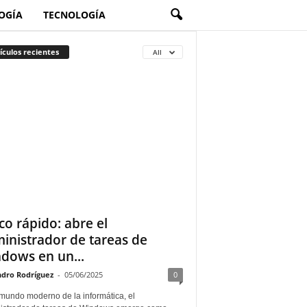
OGÍA
TECNOLOGÍA
ículos recientes
All
co rápido: abre el
inistrador de tareas de
dows en un...
ndro Rodríguez
-
05/06/2025
0
 mundo moderno de la informática, el