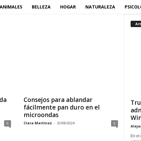
ANIMALES
BELLEZA
HOGAR
NATURALEZA
PSICOL
Art
da
Consejos para ablandar
Tru
fácilmente pan duro en el
adm
microondas
Win
Clara Martínez
-
20/08/2024
0
0
Aleja
En el