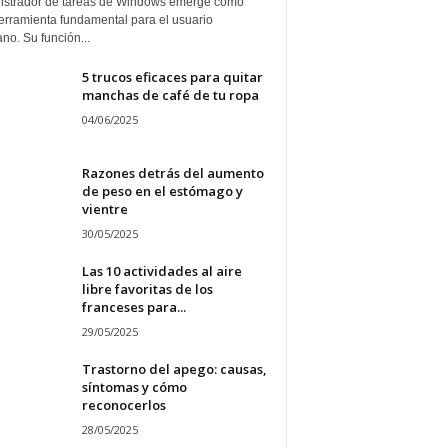
istrador de tareas de Windows emerge como
erramienta fundamental para el usuario
ano. Su función...
5 trucos eficaces para quitar
manchas de café de tu ropa
04/06/2025
Razones detrás del aumento
de peso en el estómago y
vientre
30/05/2025
Las 10 actividades al aire
libre favoritas de los
franceses para...
29/05/2025
Trastorno del apego: causas,
síntomas y cómo
reconocerlos
28/05/2025