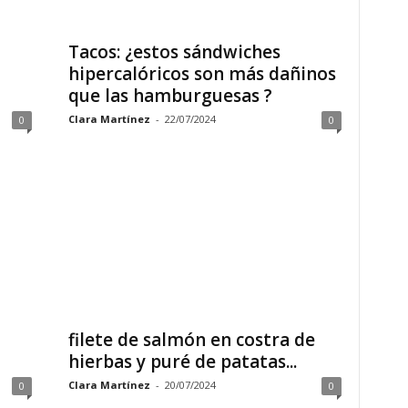
Tacos: ¿estos sándwiches
hipercalóricos son más dañinos
que las hamburguesas ?
Clara Martínez
-
22/07/2024
0
0
filete de salmón en costra de
hierbas y puré de patatas...
Clara Martínez
-
20/07/2024
0
0