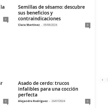
 la
Semillas de sésamo: descubre
sus beneficios y
contraindicaciones
0
Clara Martínez
-
09/08/2024
0
ar
Asado de cerdo: trucos
infalibles para una cocción
perfecta
Alejandro Rodríguez
-
26/07/2024
0
0