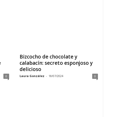
Bizcocho de chocolate y
e
calabacín: secreto esponjoso y
delicioso
Laura González
-
18/07/2024
0
0