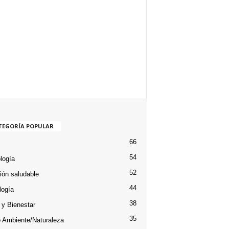
TEGORÍA POPULAR
66
54
logía
52
ción saludable
44
logía
38
 y Bienestar
35
 Ambiente/Naturaleza