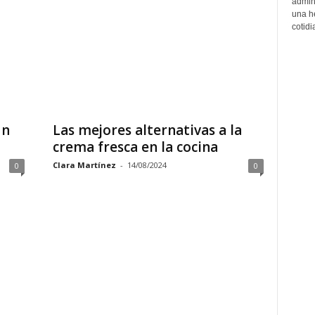
admin
una h
cotidi
ún
Las mejores alternativas a la
crema fresca en la cocina
Clara Martínez
-
14/08/2024
0
0