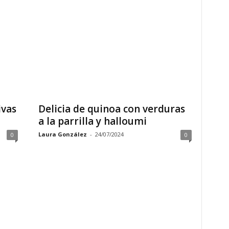
ivas
Delicia de quinoa con verduras
a la parrilla y halloumi
Laura González
-
24/07/2024
0
0