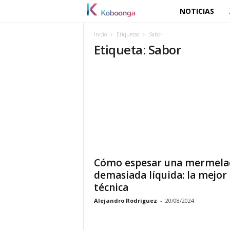
NOTICIAS
K
o
Inicio
Etiquetas
Sabor
Etiqueta: Sabor
b
o
o
n
g
Cómo espesar una mermela
a
demasiada líquida: la mejor
técnica
Alejandro Rodríguez
-
20/08/2024