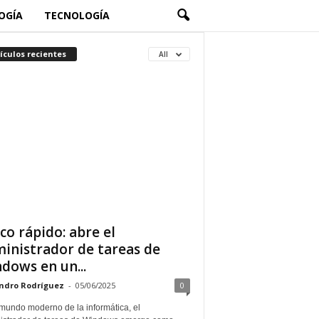
OGÍA
TECNOLOGÍA
ículos recientes
All
co rápido: abre el
inistrador de tareas de
dows en un...
ndro Rodríguez
-
05/06/2025
0
 mundo moderno de la informática, el