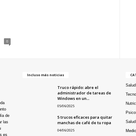
0
Incluso más noticias
CA
Salud
Truco rápido: abre el
administrador de tareas de
Tecno
Windows en un...
oda
Nutri
05/06/2025
unto
Psico
día de
5 trucos eficaces para quitar
Salud
r las
manchas de café de tu ropa
u
04/06/2025
Medio
s es