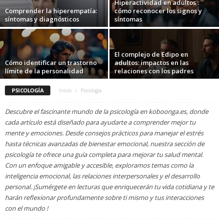
Hiperactividad en adultos :
Comprender la hiperempatía:
cómo reconocer los signos y
síntomas y diagnósticos
síntomas
El complejo de Edipo en
Cómo identificar un trastorno
adultos: impactos en las
límite de la personalidad
relaciones con los padres
PSICOLOGÍA
Inicio
Psicología
Descubre el fascinante mundo de la psicología en koboonga.es, donde
cada artículo está diseñado para ayudarte a comprender mejor tu
mente y emociones. Desde consejos prácticos para manejar el estrés
hasta técnicas avanzadas de bienestar emocional, nuestra sección de
psicología te ofrece una guía completa para mejorar tu salud mental.
Con un enfoque amigable y accesible, exploramos temas como la
inteligencia emocional, las relaciones interpersonales y el desarrollo
personal. ¡Sumérgete en lecturas que enriquecerán tu vida cotidiana y te
harán reflexionar profundamente sobre ti mismo y tus interacciones
con el mundo !