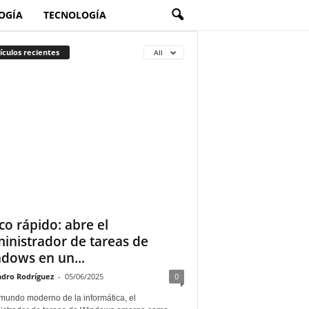
OGÍA
TECNOLOGÍA
ículos recientes
All
co rápido: abre el
inistrador de tareas de
dows en un...
ndro Rodríguez
-
05/06/2025
0
 mundo moderno de la informática, el