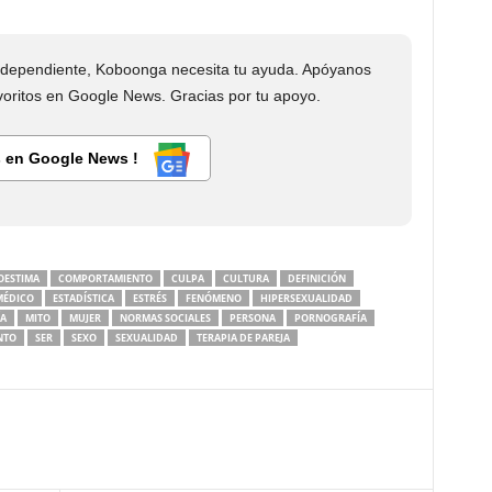
dependiente, Koboonga necesita tu ayuda. Apóyanos
ritos en Google News. Gracias por tu apoyo.
 en Google News !
OESTIMA
COMPORTAMIENTO
CULPA
CULTURA
DEFINICIÓN
MÉDICO
ESTADÍSTICA
ESTRÉS
FENÓMENO
HIPERSEXUALIDAD
A
MITO
MUJER
NORMAS SOCIALES
PERSONA
PORNOGRAFÍA
NTO
SER
SEXO
SEXUALIDAD
TERAPIA DE PAREJA