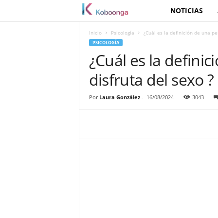
NOTICIAS
K
o
Inicio
Psicología
¿Cuál es la definición de una pe
PSICOLOGÍA
b
¿Cuál es la defini
disfruta del sexo ?
o
o
Por
Laura González
-
16/08/2024
3043
n
g
a