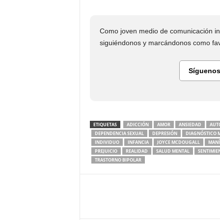
Como joven medio de comunicación in
siguiéndonos y marcándonos como favo
Síguenos
ETIQUETAS
ADICCIÓN
AMOR
ANSIEDAD
AUT
DEPENDENCIA SEXUAL
DEPRESIÓN
DIAGNÓSTICO 
INDIVIDUO
INFANCIA
JOYCE MCDOUGALL
MANÍ
PREJUICIO
REALIDAD
SALUD MENTAL
SENTIMIE
TRASTORNO BIPOLAR