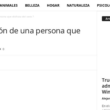
ANIMALES
BELLEZA
HOGAR
NATURALEZA
PSICOL
rsona que disfruta del sexo ?
Art
ción de una persona que
0
Tru
adm
Win
Aleja
En el