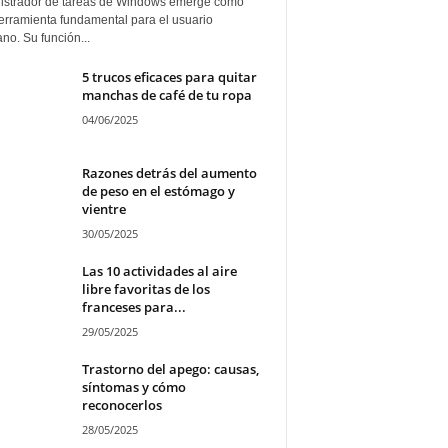
istrador de tareas de Windows emerge como
erramienta fundamental para el usuario
ano. Su función...
5 trucos eficaces para quitar
manchas de café de tu ropa
04/06/2025
Razones detrás del aumento
de peso en el estómago y
vientre
30/05/2025
Las 10 actividades al aire
libre favoritas de los
franceses para...
29/05/2025
Trastorno del apego: causas,
síntomas y cómo
reconocerlos
28/05/2025