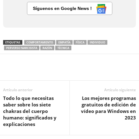
Síguenos en Google News !
ETIQUETAS
COMPORTAMIENTO
EMPATÍA
FÍSICA
INDIVIDUO
PERVERSO NARCISISTA
RAZÓN
TÉCNICA
Artículo anterior
Artículo siguiente
Todo lo que necesitas
Los mejores programas
saber sobre los siete
gratuitos de edición de
chakras del cuerpo
vídeo para Windows en
humano: significados y
2023
explicaciones