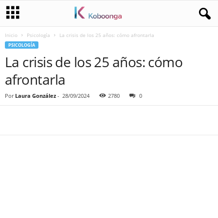
Inicio
Psicología
La crisis de los 25 años: cómo afrontarla
PSICOLOGÍA
La crisis de los 25 años: cómo
afrontarla
Por
Laura González
-
28/09/2024
2780
0