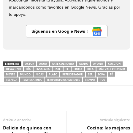
Koboonga necesita tu ayuda. Apóyanos siguiéndonos y
marcándonos como favoritos en Google News. Gracias por
tu apoyo.
Síguenos en Google News !
ETIQUETAS
ACTOR
AGUA
ARTE CULINARIO
ASADO
AYUNO
COCCIÓN
DESAYUNO
DÍA
ENSALADA
ESTE
FE
FRUTA
IDEA
MÁS VALE PREVENIR
MENTE
MUNDO
NICAS
PLATO
REFRIGERADOR
SER
SOPA
TÉ
TÉCNICA
TEMPERATURA
TEMPERATURA AMBIENTE
TIEMPO
TOS
Artículo anterior
Artículo siguiente
Delicia de quinoa con
Cocina: las mejores