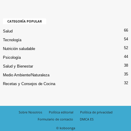
CATEGORÍA POPULAR
66
Salud
54
Tecnología
52
Nutrición saludable
44
Psicología
38
Salud y Bienestar
35
Medio Ambiente/Naturaleza
32
Recetas y Consejos de Cocina
Sobre Nosotros
Política editorial
Política de privacidad
Formulario de contacto
DMCA ES
© koboonga