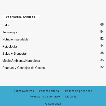
CATEGORÍA POPULAR
66
Salud
54
Tecnología
52
Nutrición saludable
44
Psicología
38
Salud y Bienestar
35
Medio Ambiente/Naturaleza
32
Recetas y Consejos de Cocina
Sobre Nosotros
Política editorial
Política de privacidad
Formulario de contacto
DMCA ES
© koboonga