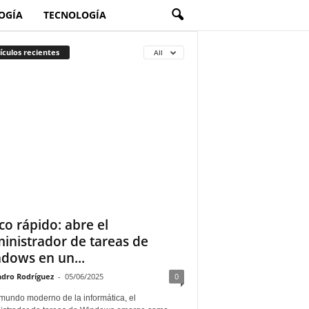
OGÍA
TECNOLOGÍA
ículos recientes
All
co rápido: abre el
inistrador de tareas de
dows en un...
ndro Rodríguez
-
05/06/2025
0
 mundo moderno de la informática, el