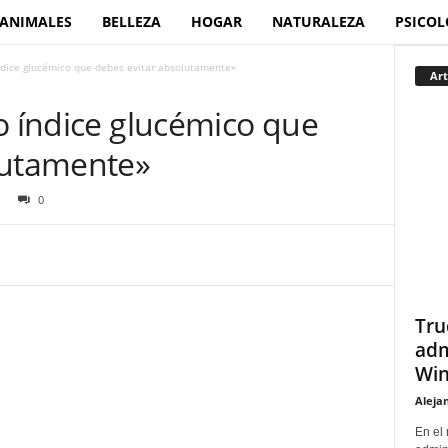
ANIMALES
BELLEZA
HOGAR
NATURALEZA
PSICOL
ndice glucémico que debes evitar absolutamente»
Art
o índice glucémico que
lutamente»
0
Tru
adm
Win
Aleja
En el