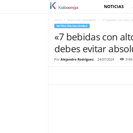
NOTICIAS
K
o
Inicio
Nutrición saludable
«7 bebidas con alto í
NUTRICIÓN SALUDABLE
b
«7 bebidas con alt
debes evitar abso
o
o
Por
Alejandro Rodríguez
-
24/07/2024
3184
n
g
a