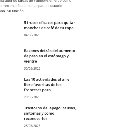
istrador de tareas de Windows emerge como
erramienta fundamental para el usuario
ano. Su función...
5 trucos eficaces para quitar
manchas de café de tu ropa
04/06/2025
Razones detrás del aumento
de peso en el estómago y
vientre
30/05/2025
Las 10 actividades al aire
libre favoritas de los
franceses para...
29/05/2025
Trastorno del apego: causas,
síntomas y cómo
reconocerlos
28/05/2025