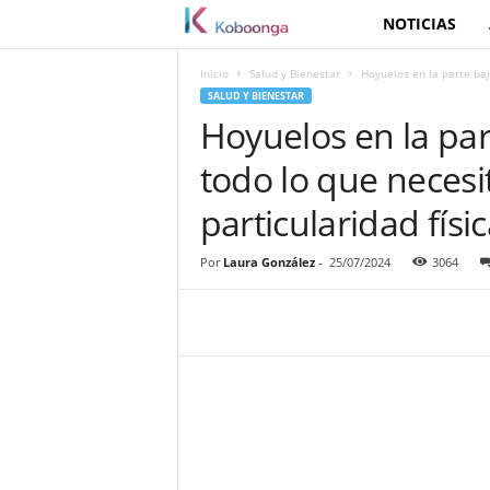
NOTICIAS
K
o
Inicio
Salud y Bienestar
Hoyuelos en la parte baj
SALUD Y BIENESTAR
b
Hoyuelos en la par
todo lo que necesi
o
particularidad físi
o
Por
Laura González
-
25/07/2024
3064
n
g
a