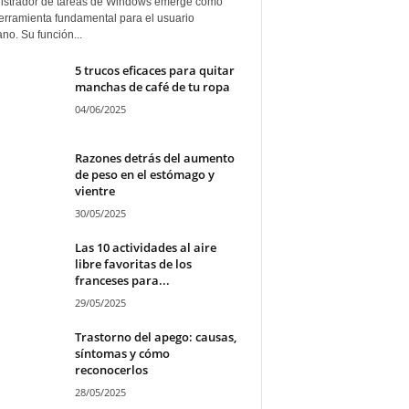
istrador de tareas de Windows emerge como
erramienta fundamental para el usuario
ano. Su función...
5 trucos eficaces para quitar
manchas de café de tu ropa
04/06/2025
Razones detrás del aumento
de peso en el estómago y
vientre
30/05/2025
Las 10 actividades al aire
libre favoritas de los
franceses para...
29/05/2025
Trastorno del apego: causas,
síntomas y cómo
reconocerlos
28/05/2025