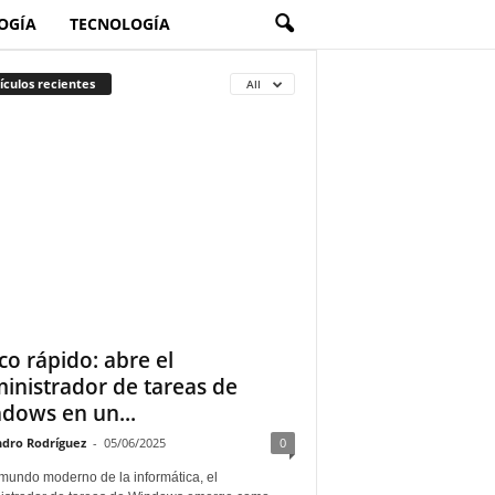
OGÍA
TECNOLOGÍA
ículos recientes
All
co rápido: abre el
inistrador de tareas de
dows en un...
ndro Rodríguez
-
05/06/2025
0
 mundo moderno de la informática, el