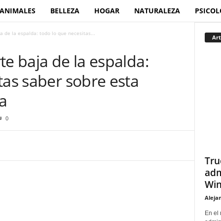
ANIMALES
BELLEZA
HOGAR
NATURALEZA
PSICOL
a de la espalda: todo lo que necesitas...
Art
te baja de la espalda:
tas saber sobre esta
ca
0
Tru
adm
Win
Aleja
En el