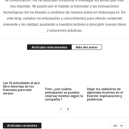
la comunicación, me he dedicado a explorar e investigar los temas que más
nos importan. Mi pasión por el
habitat
, el bienestar y las innovaciones
tecnológicas me ha llevado a contribuir de manera activa en
Koboonga.es
. En
este blog, canalizo mi entusiasmo y conocimientos para ofrecer contenido
relevante y de calidad, ayudando a nuestros lectores a descubrir nuevas ideas
y soluciones prácticas.
Artículos relacionados
Más del autor
Las 10 actividades al aire
libre favoritas de los
Tren: ¿con cuánta
Dejar los cadáveres de
franceses para este
anticipación se pueden
alpinistas muertos en el
verano
reservar boletos según la
Everest: explicaciones y
compañía ?
polémicas
Artículos recientes
All