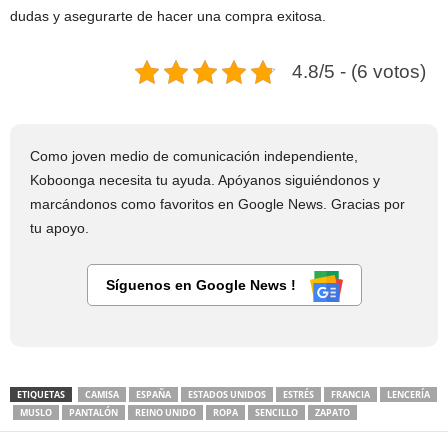
dudas y asegurarte de hacer una compra exitosa.
4.8/5 - (6 votos)
Como joven medio de comunicación independiente,
Koboonga necesita tu ayuda. Apóyanos siguiéndonos y
marcándonos como favoritos en Google News. Gracias por
tu apoyo.
Síguenos en Google News !
ETIQUETAS
CAMISA
ESPAÑA
ESTADOS UNIDOS
ESTRÉS
FRANCIA
LENCERÍA
MUSLO
PANTALÓN
REINO UNIDO
ROPA
SENCILLO
ZAPATO