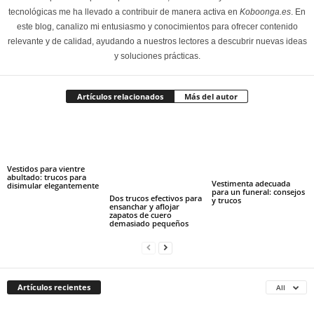
tecnológicas me ha llevado a contribuir de manera activa en
Koboonga.es
. En
este blog, canalizo mi entusiasmo y conocimientos para ofrecer contenido
relevante y de calidad, ayudando a nuestros lectores a descubrir nuevas ideas
y soluciones prácticas.
Artículos relacionados
Más del autor
Vestidos para vientre
abultado: trucos para
Vestimenta adecuada
disimular elegantemente
para un funeral: consejos
Dos trucos efectivos para
y trucos
ensanchar y aflojar
zapatos de cuero
demasiado pequeños
Artículos recientes
All