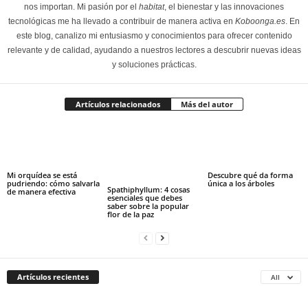
nos importan. Mi pasión por el
habitat
, el bienestar y las innovaciones
tecnológicas me ha llevado a contribuir de manera activa en
Koboonga.es
. En
este blog, canalizo mi entusiasmo y conocimientos para ofrecer contenido
relevante y de calidad, ayudando a nuestros lectores a descubrir nuevas ideas
y soluciones prácticas.
Artículos relacionados
Más del autor
Mi orquídea se está
Descubre qué da forma
pudriendo: cómo salvarla
única a los árboles
Spathiphyllum: 4 cosas
de manera efectiva
esenciales que debes
saber sobre la popular
flor de la paz
Artículos recientes
All