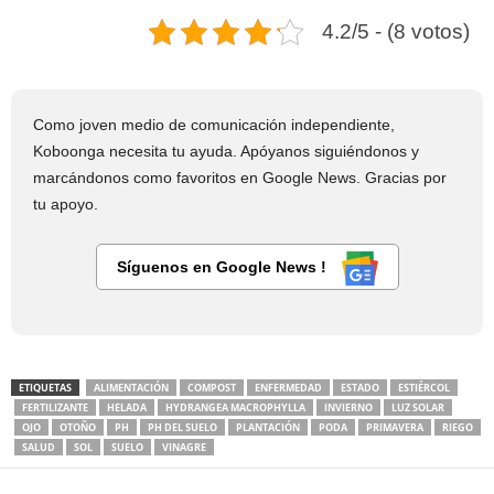
4.2/5 - (8 votos)
Como joven medio de comunicación independiente,
Koboonga necesita tu ayuda. Apóyanos siguiéndonos y
marcándonos como favoritos en Google News. Gracias por
tu apoyo.
Síguenos en Google News !
ETIQUETAS
ALIMENTACIÓN
COMPOST
ENFERMEDAD
ESTADO
ESTIÉRCOL
FERTILIZANTE
HELADA
HYDRANGEA MACROPHYLLA
INVIERNO
LUZ SOLAR
OJO
OTOÑO
PH
PH DEL SUELO
PLANTACIÓN
PODA
PRIMAVERA
RIEGO
SALUD
SOL
SUELO
VINAGRE