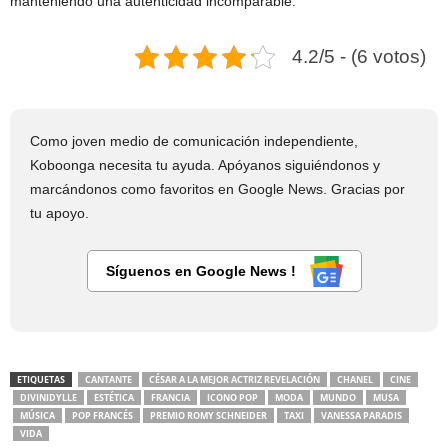
manteniendo una autenticidad incomparable.
4.2/5 - (6 votos)
Como joven medio de comunicación independiente,
Koboonga necesita tu ayuda. Apóyanos siguiéndonos y
marcándonos como favoritos en Google News. Gracias por
tu apoyo.
Síguenos en Google News !
ETIQUETAS
CANTANTE
CÉSAR A LA MEJOR ACTRIZ REVELACIÓN
CHANEL
CINE
DIVINIDYLLE
ESTÉTICA
FRANCIA
ICONO POP
MODA
MUNDO
MUSA
MÚSICA
POP FRANCÉS
PREMIO ROMY SCHNEIDER
TAXI
VANESSA PARADIS
VIDA