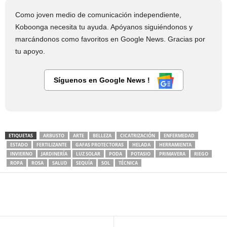
Como joven medio de comunicación independiente,
Koboonga necesita tu ayuda. Apóyanos siguiéndonos y
marcándonos como favoritos en Google News. Gracias por
tu apoyo.
Síguenos en Google News !
ETIQUETAS
ARBUSTO
ARTE
BELLEZA
CICATRIZACIÓN
ENFERMEDAD
ESTADO
FERTILIZANTE
GAFAS PROTECTORAS
HELADA
HERRAMIENTA
INVIERNO
JARDINERÍA
LUZ SOLAR
PODA
POTASIO
PRIMAVERA
RIEGO
ROPA
ROSA
SALUD
SEQUÍA
SOL
TÉCNICA