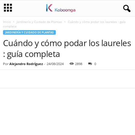
Inicio
Jardinería y Cuidado de Plantas
Cuándo y cómo podar los laureles : guía
completa
JARDINERÍA Y CUIDADO DE PLANTAS
Cuándo y cómo podar los laureles
: guía completa
Por
Alejandro Rodríguez
-
24/08/2024
2898
0