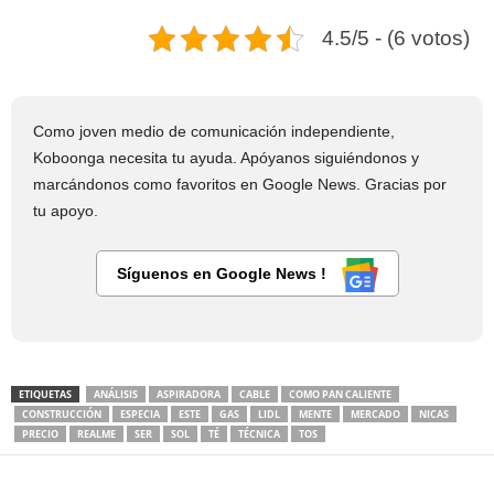
4.5/5 - (6 votos)
Como joven medio de comunicación independiente,
Koboonga necesita tu ayuda. Apóyanos siguiéndonos y
marcándonos como favoritos en Google News. Gracias por
tu apoyo.
Síguenos en Google News !
ETIQUETAS
ANÁLISIS
ASPIRADORA
CABLE
COMO PAN CALIENTE
CONSTRUCCIÓN
ESPECIA
ESTE
GAS
LIDL
MENTE
MERCADO
NICAS
PRECIO
REALME
SER
SOL
TÉ
TÉCNICA
TOS