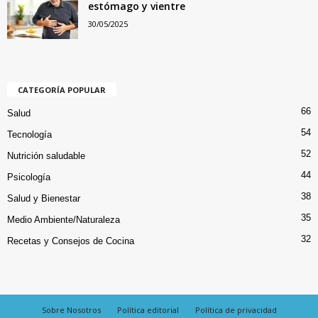
estómago y vientre
30/05/2025
CATEGORÍA POPULAR
66
Salud
54
Tecnología
52
Nutrición saludable
44
Psicología
38
Salud y Bienestar
35
Medio Ambiente/Naturaleza
32
Recetas y Consejos de Cocina
Sobre Nosotros
Política editorial
Política de privacidad