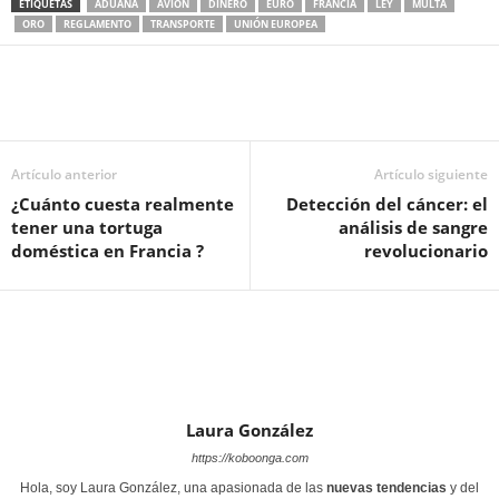
ETIQUETAS
ADUANA
AVIÓN
DINERO
EURO
FRANCIA
LEY
MULTA
ORO
REGLAMENTO
TRANSPORTE
UNIÓN EUROPEA
Artículo anterior
Artículo siguiente
¿Cuánto cuesta realmente
Detección del cáncer: el
tener una tortuga
análisis de sangre
doméstica en Francia ?
revolucionario
Laura González
https://koboonga.com
Hola, soy Laura González, una apasionada de las
nuevas tendencias
y del