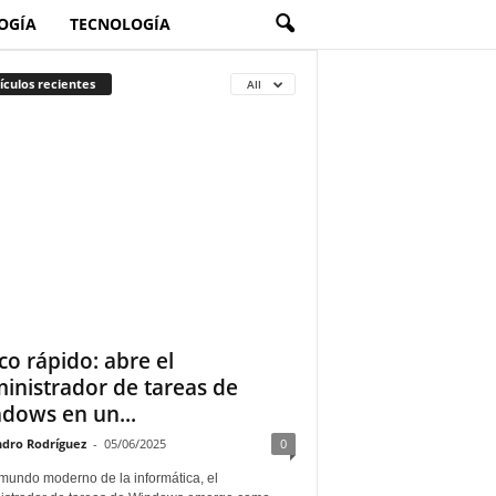
OGÍA
TECNOLOGÍA
ículos recientes
All
co rápido: abre el
inistrador de tareas de
dows en un...
ndro Rodríguez
-
05/06/2025
0
 mundo moderno de la informática, el