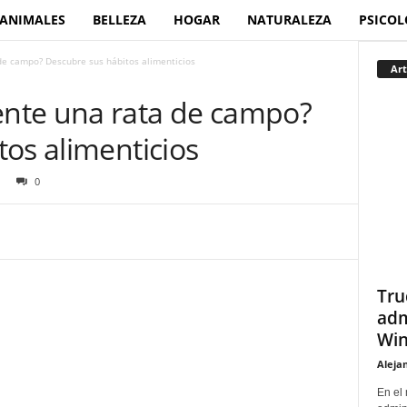
ANIMALES
BELLEZA
HOGAR
NATURALEZA
PSICOL
e campo? Descubre sus hábitos alimenticios
Art
nte una rata de campo?
os alimenticios
0
Tru
adm
Win
Aleja
En el