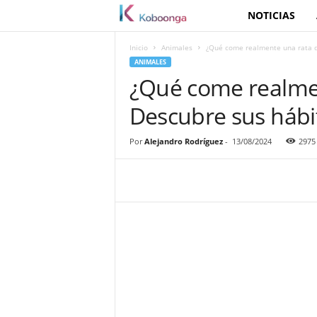
NOTICIAS
K
o
Inicio
Animales
¿Qué come realmente una rata d
ANIMALES
b
¿Qué come realme
Descubre sus hábit
o
o
Por
Alejandro Rodríguez
-
13/08/2024
2975
n
g
a