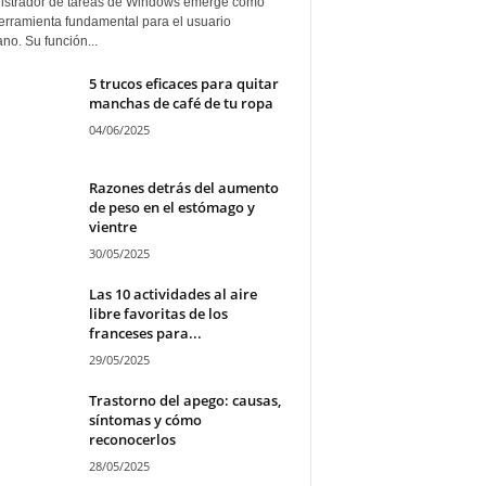
istrador de tareas de Windows emerge como
erramienta fundamental para el usuario
ano. Su función...
5 trucos eficaces para quitar
manchas de café de tu ropa
04/06/2025
Razones detrás del aumento
de peso en el estómago y
vientre
30/05/2025
Las 10 actividades al aire
libre favoritas de los
franceses para...
29/05/2025
Trastorno del apego: causas,
síntomas y cómo
reconocerlos
28/05/2025