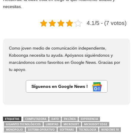
necesitas.
4.1/5 - (7 votos)
Como joven medio de comunicación independiente,
Koboonga necesita tu ayuda. Apóyanos siguiéndonos y
marcándonos como favoritos en Google News. Gracias por
tu apoyo.
Síguenos en Google News !
ETIQUETAS
COMPUTADORA
DATO
EN LÍNEA
EXPERIENCIA
GIGANTES TECNOLÓGICOS
LIBERTAD
MICROSOFT
MICROSOFT EDGE
MONOPOLIO
SISTEMA OPERATIVO
SOFTWARE
TECNOLOGÍA
WINDOWS 10