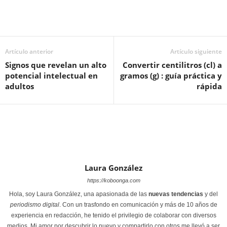
Artículo anterior
Artículo siguiente
Signos que revelan un alto
Convertir centilitros (cl) a
potencial intelectual en
gramos (g) : guía práctica y
adultos
rápida
Laura González
https://koboonga.com
Hola, soy Laura González, una apasionada de las
nuevas tendencias
y del
periodismo digital
. Con un trasfondo en comunicación y más de 10 años de
experiencia en redacción, he tenido el privilegio de colaborar con diversos
medios. Mi amor por descubrir lo nuevo y compartirlo con otros me llevó a ser