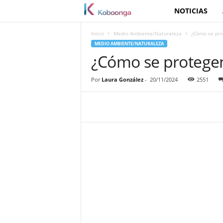
NOTICIAS
K
o
Inicio
Medio Ambiente/Naturaleza
¿Cómo se prot
MEDIO AMBIENTE/NATURALEZA
b
¿Cómo se protegen 
o
Por
Laura González
-
20/11/2024
2551
o
n
g
a