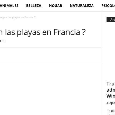
ANIMALES
BELLEZA
HOGAR
NATURALEZA
PSICOL
egen las playas en Francia ?
Art
las playas en Francia ?
0
Tru
adm
Win
Aleja
En el