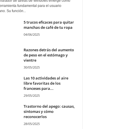
istrador de tareas de Windows emerge como
erramienta fundamental para el usuario
ano. Su función...
5 trucos eficaces para quitar
manchas de café de tu ropa
04/06/2025
Razones detrás del aumento
de peso en el estómago y
vientre
30/05/2025
Las 10 actividades al aire
libre favoritas de los
franceses para...
29/05/2025
Trastorno del apego: causas,
síntomas y cómo
reconocerlos
28/05/2025