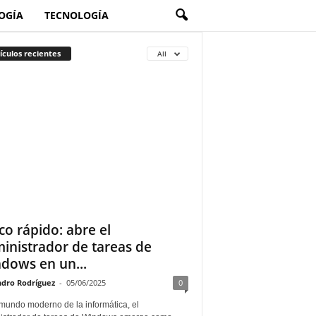
OGÍA
TECNOLOGÍA
ículos recientes
All
co rápido: abre el
inistrador de tareas de
dows en un...
ndro Rodríguez
-
05/06/2025
0
 mundo moderno de la informática, el