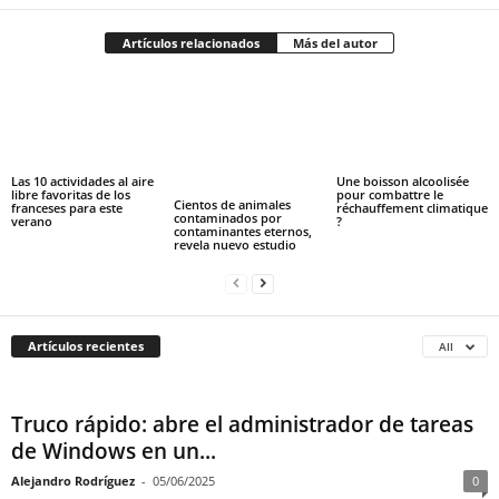
Artículos relacionados
Más del autor
Las 10 actividades al aire
Une boisson alcoolisée
libre favoritas de los
pour combattre le
Cientos de animales
franceses para este
réchauffement climatique
contaminados por
verano
?
contaminantes eternos,
revela nuevo estudio
Artículos recientes
All
Truco rápido: abre el administrador de tareas
de Windows en un...
Alejandro Rodríguez
-
05/06/2025
0