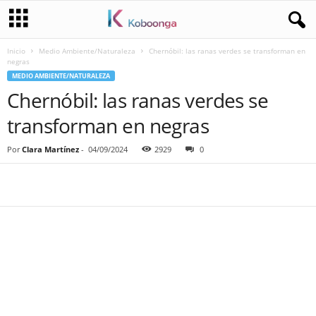
Inicio
Medio Ambiente/Naturaleza
Chernóbil: las ranas verdes se transforman en
negras
MEDIO AMBIENTE/NATURALEZA
Chernóbil: las ranas verdes se
transforman en negras
Por
Clara Martínez
-
04/09/2024
2929
0