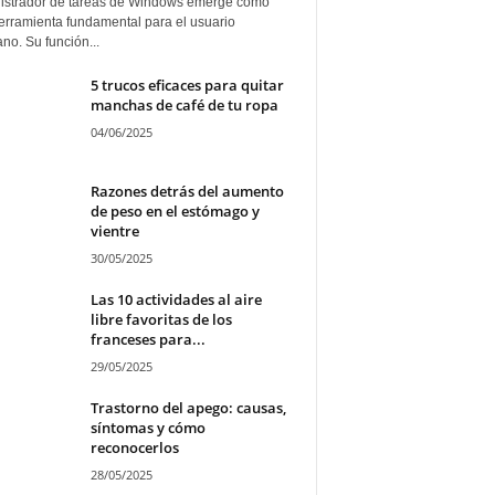
istrador de tareas de Windows emerge como
erramienta fundamental para el usuario
ano. Su función...
5 trucos eficaces para quitar
manchas de café de tu ropa
04/06/2025
Razones detrás del aumento
de peso en el estómago y
vientre
30/05/2025
Las 10 actividades al aire
libre favoritas de los
franceses para...
29/05/2025
Trastorno del apego: causas,
síntomas y cómo
reconocerlos
28/05/2025