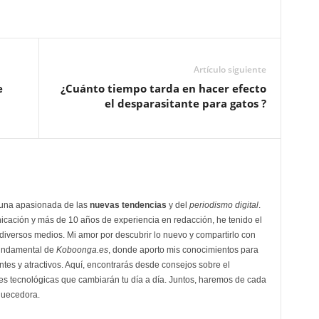
Artículo siguiente
e
¿Cuánto tiempo tarda en hacer efecto
el desparasitante para gatos ?
 una apasionada de las
nuevas tendencias
y del
periodismo digital
.
cación y más de 10 años de experiencia en redacción, he tenido el
 diversos medios. Mi amor por descubrir lo nuevo y compartirlo con
 fundamental de
Koboonga.es
, donde aporto mis conocimientos para
ntes y atractivos. Aquí, encontrarás desde consejos sobre el
es tecnológicas que cambiarán tu día a día. Juntos, haremos de cada
iquecedora.