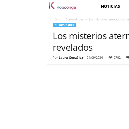
NOTICIAS
K
o
Inicio
Curiosidades
Los misterios aterradores de
CURIOSIDADES
b
Los misterios ater
revelados
o
o
Por
Laura González
-
24/09/2024
2792
n
g
a