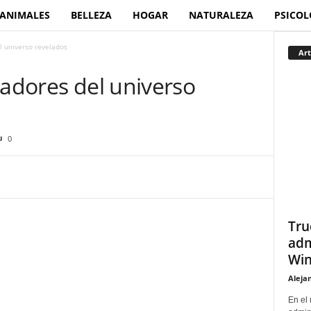
ANIMALES
BELLEZA
HOGAR
NATURALEZA
PSICOL
l universo revelados
Art
radores del universo
0
Tru
adm
Win
Aleja
En el