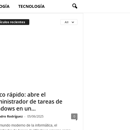
OGÍA
TECNOLOGÍA
ículos recientes
All
co rápido: abre el
inistrador de tareas de
dows en un...
ndro Rodríguez
-
05/06/2025
0
 mundo moderno de la informática, el