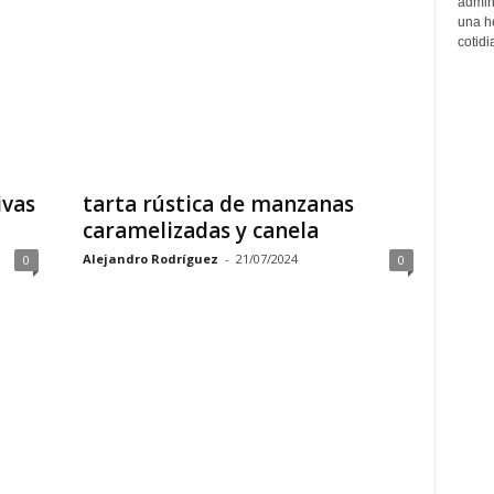
admin
una h
cotidi
ivas
tarta rústica de manzanas
caramelizadas y canela
Alejandro Rodríguez
-
21/07/2024
0
0