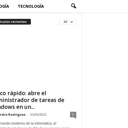
OGÍA
TECNOLOGÍA
ículos recientes
All
co rápido: abre el
inistrador de tareas de
dows en un...
ndro Rodríguez
-
05/06/2025
0
 mundo moderno de la informática, el