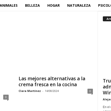
ANIMALES
BELLEZA
HOGAR
NATURALEZA
PSICOL
Art
Las mejores alternativas a la
Tru
crema fresca en la cocina
adm
Clara Martínez
-
14/08/2024
0
Win
0
Aleja
En el