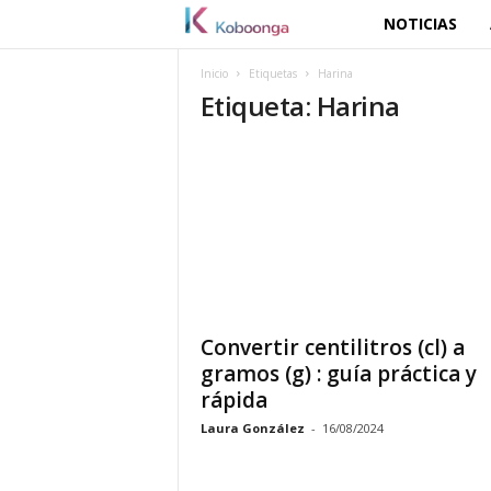
NOTICIAS
K
o
Inicio
Etiquetas
Harina
Etiqueta: Harina
b
o
o
n
g
Convertir centilitros (cl) a
a
gramos (g) : guía práctica y
rápida
Laura González
-
16/08/2024