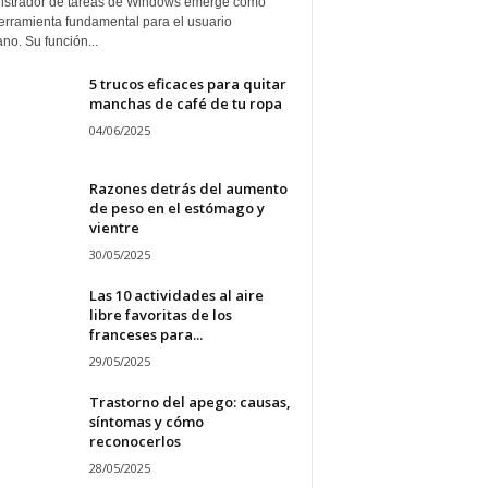
istrador de tareas de Windows emerge como
erramienta fundamental para el usuario
ano. Su función...
5 trucos eficaces para quitar
manchas de café de tu ropa
04/06/2025
Razones detrás del aumento
de peso en el estómago y
vientre
30/05/2025
Las 10 actividades al aire
libre favoritas de los
franceses para...
29/05/2025
Trastorno del apego: causas,
síntomas y cómo
reconocerlos
28/05/2025