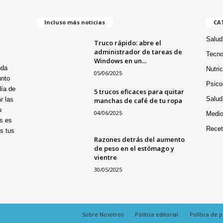
Incluso más noticias
CA
Salud
Truco rápido: abre el
administrador de tareas de
Tecno
Windows en un...
oda
Nutri
05/06/2025
unto
Psico
día de
5 trucos eficaces para quitar
Salud
r las
manchas de café de tu ropa
u
04/06/2025
Medio
s es
Recet
s tus
Razones detrás del aumento
de peso en el estómago y
vientre
30/05/2025
Sobre Nosotros
Política editorial
Política de 