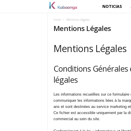
NOTICIAS
K
o
Inicio
Mentions Légales
Mentions Légales
b
Mentions Légales
o
o
Conditions Générales 
n
légales
g
Les informations recueillies sur ce formulaire 
a
communiquer les informations liées à la marq
ans et sont destinées au service marketing et
Ce fichier est accessible uniquement par la di
commercial au sein du site.