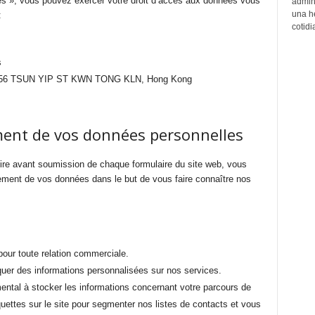
tés », vous pouvez exercer votre droit d’accès aux données vous
admin
una h
:
cotidi
s
56 TSUN YIP ST KWN TONG KLN, Hong Kong
ent de vos données personnelles
ire avant soumission de chaque formulaire du site web, vous
itement de vos données dans le but de vous faire connaître nos
pour toute relation commerciale.
er des informations personnalisées sur nos services.
ntal à stocker les informations concernant votre parcours de
uettes sur le site pour segmenter nos listes de contacts et vous