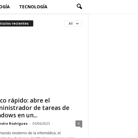
OGÍA
TECNOLOGÍA
ículos recientes
All
co rápido: abre el
inistrador de tareas de
dows en un...
ndro Rodríguez
-
05/06/2025
0
 mundo moderno de la informática, el