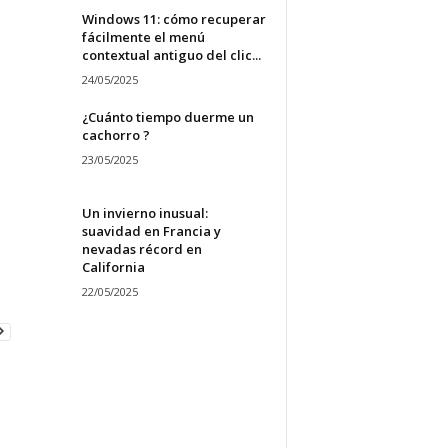
Windows 11: cómo recuperar
fácilmente el menú
contextual antiguo del clic...
24/05/2025
¿Cuánto tiempo duerme un
cachorro ?
23/05/2025
Un invierno inusual:
suavidad en Francia y
nevadas récord en
California
22/05/2025