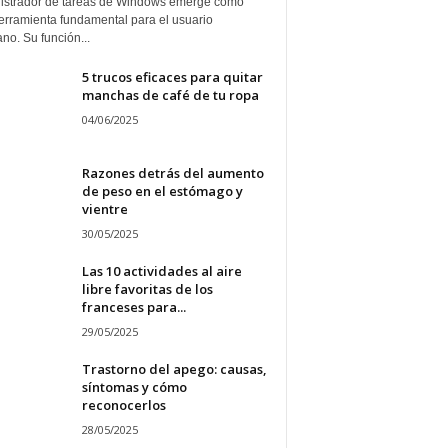
istrador de tareas de Windows emerge como
erramienta fundamental para el usuario
ano. Su función...
5 trucos eficaces para quitar
manchas de café de tu ropa
04/06/2025
Razones detrás del aumento
de peso en el estómago y
vientre
30/05/2025
Las 10 actividades al aire
libre favoritas de los
franceses para...
29/05/2025
Trastorno del apego: causas,
síntomas y cómo
reconocerlos
28/05/2025