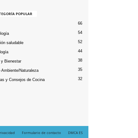
TEGORÍA POPULAR
66
54
logía
52
ción saludable
44
logía
38
 y Bienestar
35
 Ambiente/Naturaleza
32
as y Consejos de Cocina
privacidad
Formulario de contacto
DMCA ES